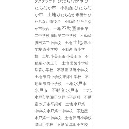
ひたちなか市
ひ
タグクラウド
たちなか市 不動産
ひたちな
か市 土地
ひたちなか市後台
ひ
たちなか市後台 不動産
ひたちな
不動産
勝田第
か市後台 土地
二中学校
勝田第二中学校 不動産
土地
勝田第二中学校 土地
寿小
学校
寿小学校 不動産
寿小学
小美玉市
小美玉市 不
校 土地
動産
小美玉市 土地
常磐小学校
常磐小学校 不動産
常磐小学校
東海中学校
東海中学校 不
土地
水戸市
動産
東海中学校 土地
水戸市 不動産
水戸市 土地
水戸市平須町
水戸市平須町 不動
水戸第一
産
水戸市平須町 土地
中学校
水戸第一中学校 不動産
水戸第一中学校 土地
津田小学校
津田小学校 不動産
津田小学校