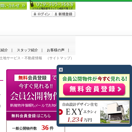
業紹介
スタッフ紹介
お客様の声
土地サービス
> 不動産情報 （
サイトマップ
）
ル
動
36
件
一般公開物件数