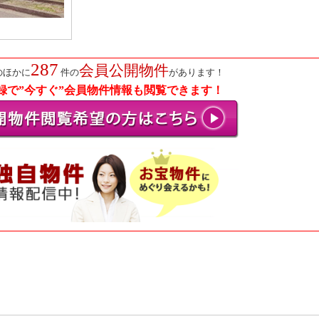
287
会員公開物件
のほかに
件の
があります！
録で”今すぐ”会員物件情報も閲覧できます！