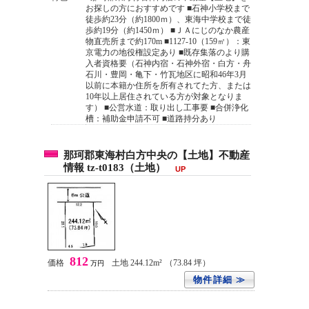
お探しの方におすすめです ■石神小学校まで
徒歩約23分（約1800ｍ）、東海中学校まで徒
歩約19分（約1450ｍ） ■ＪＡにじのなか農産
物直売所まで約170m ■1127-10（159㎡）：東
京電力の地役権設定あり ■既存集落のより購
入者資格要（石神内宿・石神外宿・白方・舟
石川・豊岡・亀下・竹瓦地区に昭和46年3月
以前に本籍か住所を所有されてた方、または
10年以上居住されている方が対象となりま
す） ■公営水道：取り出し工事要 ■合併浄化
槽：補助金申請不可 ■道路持分あり
那珂郡東海村白方中央の【土地】不動産
情報 tz-t0183（土地）
UP
812
価格
土地 244.12m²
（73.84 坪）
万円
物件詳細 ≫