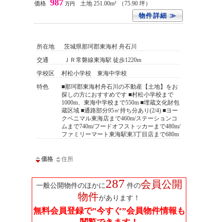
987
価格
土地 251.00m²
（75.90 坪）
万円
物件詳細 ≫
所在地
茨城県那珂郡東海村 舟石川
交通
ＪＲ常磐線東海駅 徒歩1220m
学校区
村松小学校 東海中学校
特色
■那珂郡東海村舟石川の不動産【土地】をお
探しの方におすすめです ■村松小学校まで
1000m、東海中学校まで550m ■埋蔵文化財包
蔵区域 ■通路部分95㎡持ち分あり(2/4) ■ヨー
クベニマル東海店まで460m/ステーションコ
ムまで740m/フードオフストッカーまで480m/
ファミリーマート東海駅東3丁目店まで680m
価格
住所
287
会員公開
一般公開物件のほかに
件の
物件
があります！
無料会員登録で”今すぐ”会員物件情報も