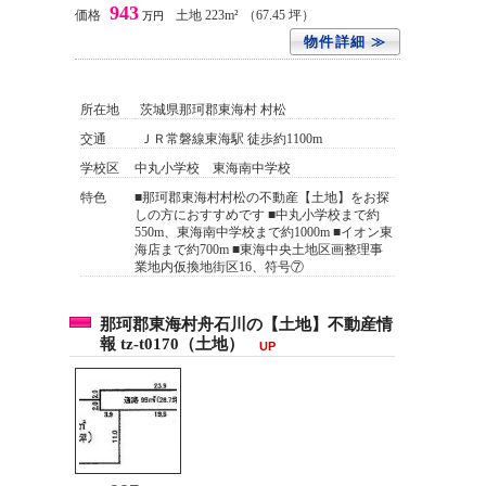
943
価格
土地 223m²
（67.45 坪）
万円
物件詳細 ≫
所在地
茨城県那珂郡東海村 村松
交通
ＪＲ常磐線東海駅 徒歩約1100m
学校区
中丸小学校 東海南中学校
特色
■那珂郡東海村村松の不動産【土地】をお探
しの方におすすめです ■中丸小学校まで約
550m、東海南中学校まで約1000m ■イオン東
海店まで約700m ■東海中央土地区画整理事
業地内仮換地街区16、符号⑦
那珂郡東海村舟石川の【土地】不動産情
報 tz-t0170（土地）
UP