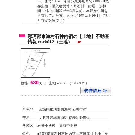
ー、まで450m、イオン東海店まで2100m ■既
存集落（購入者要件：舟石川・船場・須和
間・村松に昭和46年3月以前に本籍か住所を
所有していた方、または10年以上居住してい
た方が対象です）
那珂郡東海村石神内宿の【土地】不動産
情報 tz-t0012（土地）
UP
680
価格
土地 436m²
（131.89 坪）
万円
物件詳細 ≫
所在地
茨城県那珂郡東海村 石神内宿
交通
ＪＲ常磐線東海駅 徒歩約1700m
学校区
石神小学校 東海中学校
特色
■那珂郡東海村石神内宿の不動産【土地】を