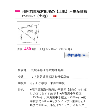
那珂郡東海村船場の【土地】不動産情報
tz-t0057（土地）
UP
480
価格
土地 325.18m²
（98.36 坪）
万円
物件詳細 ≫
所在地
茨城県那珂郡東海村 船場
交通
ＪＲ常磐線東海駅 徒歩1200m
学校区
舟石川小学校 東海中学校
特色
■那珂郡東海村船場の不動産【土地】をお探
しの方におすすめです ■舟石川小学校区
（1500m）、東海南中学校区（2200m） ■東
海駅まで1200m ■セブンイレブン東海舟石川
店まで1100m、舟石川コミュニティセンタ