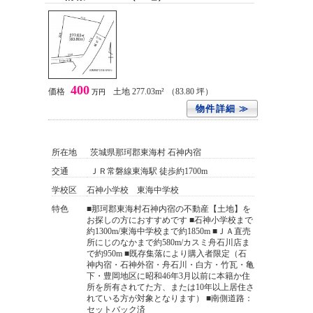
400
価格
土地 277.03m²
（83.80 坪）
万円
物件詳細 ≫
所在地
茨城県那珂郡東海村 石神内宿
交通
ＪＲ常磐線東海駅 徒歩約1700m
学校区
石神小学校 東海中学校
特色
■那珂郡東海村石神内宿の不動産【土地】を
お探しの方におすすめです ■石神小学校まで
約1300m/東海中学校まで約1850m ■ＪＡ直売
所にじのなかまで約580m/カスミ舟石川店ま
で約950m ■既存集落により購入者限定（石
神内宿・石神外宿・舟石川・白方・竹瓦・亀
下・豊岡地区に昭和46年3月以前に本籍か住
所を所有されてた方、または10年以上居住さ
れている方が対象となります） ■南側道路：
セットバック済