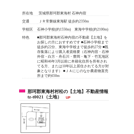
所在地
茨城県那珂郡東海村 石神内宿
交通
ＪＲ常磐線東海駅 徒歩約2350m
学校区
石神小学校(約1550m) 東海中学校(約2100m)
特色
■那珂郡東海村石神内宿の不動産【土地】を
お探しの方におすすめです ■石神小学校まで
徒歩約22分、東海中学校まで徒歩約27分 ■既
存集落により購入者資格要（石神内宿・石神
外宿・白方・舟石川・豊岡・亀下・竹瓦地区
に昭和46年3月以前に本籍化住所を所有され
てる方、または10年以上居住されてる方が対
象となります） ■ＪＡにじのなか農産物直売
所まで約650m
那珂郡東海村村松の【土地】不動産情報
tz-t0021（土地）
UP