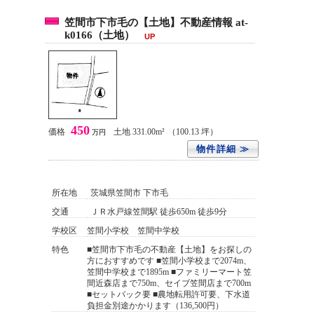
笠間市下市毛の【土地】不動産情報 at-
k0166（土地）
UP
450
価格
土地 331.00m²
（100.13 坪）
万円
物件詳細 ≫
所在地
茨城県笠間市 下市毛
交通
ＪＲ水戸線笠間駅 徒歩650m 徒歩9分
学校区
笠間小学校 笠間中学校
特色
■笠間市下市毛の不動産【土地】をお探しの
方におすすめです ■笠間小学校まで2074m、
笠間中学校まで1895m ■ファミリーマート笠
間近森店まで750m、セイブ笠間店まで700m
■セットバック要 ■農地転用許可要、下水道
負担金別途かかります（136,500円）