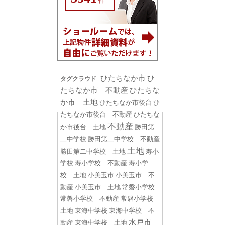
件
ひたちなか市
ひ
タグクラウド
たちなか市 不動産
ひたちな
か市 土地
ひたちなか市後台
ひ
たちなか市後台 不動産
ひたちな
不動産
勝田第
か市後台 土地
二中学校
勝田第二中学校 不動産
土地
勝田第二中学校 土地
寿小
学校
寿小学校 不動産
寿小学
小美玉市
小美玉市 不
校 土地
動産
小美玉市 土地
常磐小学校
常磐小学校 不動産
常磐小学校
東海中学校
東海中学校 不
土地
水戸市
動産
東海中学校 土地