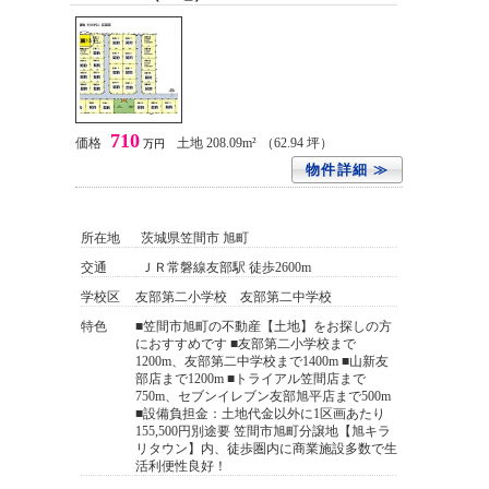
710
価格
土地 208.09m²
（62.94 坪）
万円
物件詳細 ≫
所在地
茨城県笠間市 旭町
交通
ＪＲ常磐線友部駅 徒歩2600m
学校区
友部第二小学校 友部第二中学校
特色
■笠間市旭町の不動産【土地】をお探しの方
におすすめです ■友部第二小学校まで
1200m、友部第二中学校まで1400m ■山新友
部店まで1200m ■トライアル笠間店まで
750m、セブンイレブン友部旭平店まで500m
■設備負担金：土地代金以外に1区画あたり
155,500円別途要 笠間市旭町分譲地【旭キラ
リタウン】内、徒歩圏内に商業施設多数で生
活利便性良好！