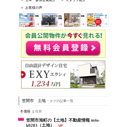
主宰・参加企業紹介
スタッフ紹介
お客様の声
笠間市 土地
− タグの記事一覧
価格
住所
笠間市旭町の【土地】不動産情報 mtu-
k0203（土地）
UP