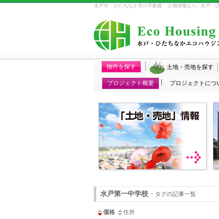
水戸市・ひたちなか市の不動産・土地情報なら | 水戸・
物件を探す
土地・売地を探す
プロジェクト概要
プロジェクトにつ
水戸第一中学校
− タグの記事一覧
価格
住所