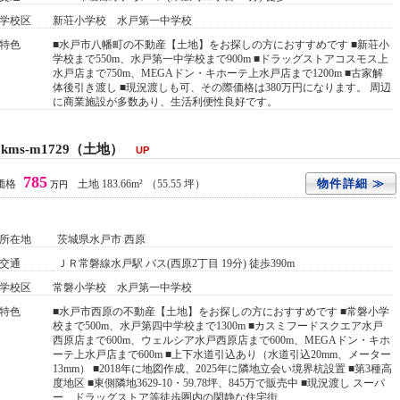
学校区
新荘小学校 水戸第一中学校
特色
■水戸市八幡町の不動産【土地】をお探しの方におすすめです ■新荘小
学校まで550m、水戸第一中学校まで900m ■ドラッグストアコスモス上
水戸店まで750m、MEGAドン・キホーテ上水戸店まで1200m ■古家解
体後引き渡し ■現況渡しも可、その際価格は380万円になります。 周辺
に商業施設が多数あり、生活利便性良好です。
ms-m1729（土地）
UP
785
物件詳細 ≫
価格
土地 183.66m²
（55.55 坪）
万円
所在地
茨城県水戸市 西原
交通
ＪＲ常磐線水戸駅 バス(西原2丁目 19分) 徒歩390m
学校区
常磐小学校 水戸第一中学校
特色
■水戸市西原の不動産【土地】をお探しの方におすすめです ■常磐小学
校まで500m、水戸第四中学校まで1300m ■カスミフードスクエア水戸
西原店まで600m、ウェルシア水戸西原店まで600m、MEGAドン・キホ
ーテ上水戸店まで600m ■上下水道引込あり（水道引込20mm、メーター
13mm） ■2018年に地図作成、2025年に隣地立会い境界杭設置 ■第3種高
度地区 ■東側隣地3629-10・59.78坪、845万で販売中 ■現況渡し スーパ
ー、ドラッグストア等徒歩圏内の閑静な住宅街