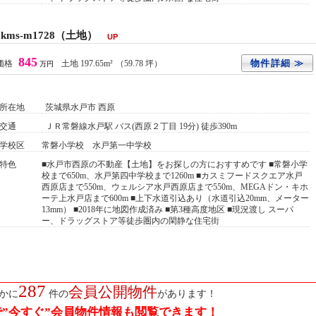
ms-m1728（土地）
UP
845
物件詳細 ≫
価格
土地 197.65m²
（59.78 坪）
万円
所在地
茨城県水戸市 西原
交通
ＪＲ常磐線水戸駅 バス(西原２丁目 19分) 徒歩390m
学校区
常磐小学校 水戸第一中学校
特色
■水戸市西原の不動産【土地】をお探しの方におすすめです ■常磐小学
校まで650m、水戸第四中学校まで1260m ■カスミフードスクエア水戸
西原店まで550m、ウェルシア水戸西原店まで550m、MEGAドン・キホ
ーテ上水戸店まで600m ■上下水道引込あり（水道引込20mm、メーター
13mm） ■2018年に地図作成済み ■第3種高度地区 ■現況渡し スーパ
ー、ドラッグストア等徒歩圏内の閑静な住宅街
287
会員公開物件
かに
件の
があります！
”今すぐ”会員物件情報も閲覧できます！