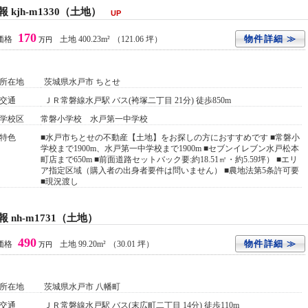
jh-m1330（土地）
UP
170
物件詳細 ≫
価格
土地 400.23m²
（121.06 坪）
万円
所在地
茨城県水戸市 ちとせ
交通
ＪＲ常磐線水戸駅 バス(袴塚二丁目 21分) 徒歩850m
学校区
常磐小学校 水戸第一中学校
特色
■水戸市ちとせの不動産【土地】をお探しの方におすすめです ■常磐小
学校まで1900m、水戸第一中学校まで1900m ■セブンイレブン水戸松本
町店まで650m ■前面道路セットバック要:約18.51㎡・約5.59坪） ■エリ
ア指定区域（購入者の出身者要件は問いません） ■農地法第5条許可要
■現況渡し
nh-m1731（土地）
490
物件詳細 ≫
価格
土地 99.20m²
（30.01 坪）
万円
所在地
茨城県水戸市 八幡町
交通
ＪＲ常磐線水戸駅 バス(末広町二丁目 14分) 徒歩110m