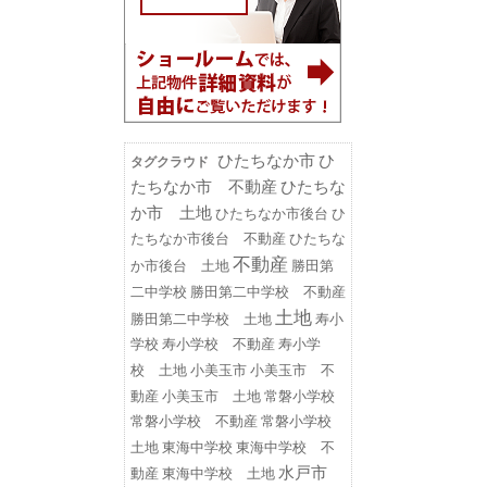
ひたちなか市
ひ
タグクラウド
たちなか市 不動産
ひたちな
か市 土地
ひたちなか市後台
ひ
たちなか市後台 不動産
ひたちな
不動産
勝田第
か市後台 土地
二中学校
勝田第二中学校 不動産
土地
勝田第二中学校 土地
寿小
学校
寿小学校 不動産
寿小学
小美玉市
小美玉市 不
校 土地
動産
小美玉市 土地
常磐小学校
常磐小学校 不動産
常磐小学校
東海中学校
東海中学校 不
土地
水戸市
動産
東海中学校 土地