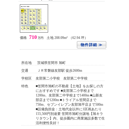
710
価格
土地 208.09m²
（62.94 坪）
万円
物件詳細 ≫
所在地
茨城県笠間市 旭町
交通
ＪＲ常磐線友部駅 徒歩2600m
学校区
友部第二小学校 友部第二中学校
特色
■笠間市旭町の不動産【土地】をお探しの方
におすすめです ■友部第二小学校まで
1200m、友部第二中学校まで1400m ■山新友
部店まで1200m ■トライアル笠間店まで
750m、セブンイレブン友部旭平店まで500m
■設備負担金：土地代金以外に1区画あたり
155,500円別途要 笠間市旭町分譲地【旭キラ
リタウン】内、徒歩圏内に商業施設多数で生
活利便性良好！