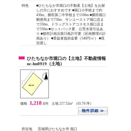
特色
■ひたちなか市堀口の不動産【土地】をお探
しの方におすすめです ■堀口小学校まで約
430m、勝田第二中学校まで1100m ■勝田堀口
郵便局まで750m、サンユーストア堀口店ま
で350m、ドラッグストアコスモス堀口店ま
で350m ■セットバック要、公営水道引込あ
り ■都市計画法第53条許可要（区画整理の計
画あり） ■受益者負担金要（540円/㎡） ■現
況渡し
ひたちなか市堀口の【土地】不動産情報
nc-hn0919（土地）
1,218
価格
土地 217.52m²
（65.79 坪）
万円
物件詳細 ≫
所在地
茨城県ひたちなか市 堀口