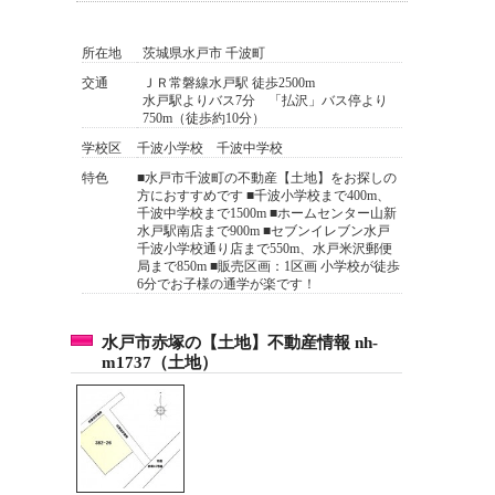
所在地
茨城県水戸市 千波町
交通
ＪＲ常磐線水戸駅 徒歩2500m
水戸駅よりバス7分 「払沢」バス停より
750m（徒歩約10分）
学校区
千波小学校 千波中学校
特色
■水戸市千波町の不動産【土地】をお探しの
方におすすめです ■千波小学校まで400m、
千波中学校まで1500m ■ホームセンター山新
水戸駅南店まで900m ■セブンイレブン水戸
千波小学校通り店まで550m、水戸米沢郵便
局まで850m ■販売区画：1区画 小学校が徒歩
6分でお子様の通学が楽です！
水戸市赤塚の【土地】不動産情報 nh-
m1737（土地）