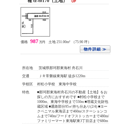
報 tz-t0170（土地）
UP
987
価格
土地 251.00m²
（75.90 坪）
万円
物件詳細 ≫
所在地
茨城県那珂郡東海村 舟石川
交通
ＪＲ常磐線東海駅 徒歩1220m
学校区
村松小学校 東海中学校
特色
■那珂郡東海村舟石川の不動産【土地】をお
探しの方におすすめです ■村松小学校まで
1000m、東海中学校まで550m ■埋蔵文化財包
蔵区域 ■通路部分95㎡持ち分あり(2/4) ■ヨー
クベニマル東海店まで460m/ステーションコ
ムまで740m/フードオフストッカーまで480m/
ファミリーマート東海駅東3丁目店まで680m