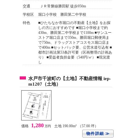
交通
ＪＲ常磐線勝田駅 徒歩950m
学校区
堀口小学校 勝田第二中学校
特色
■ひたちなか市堀口の不動産【土地】をお探
しの方におすすめです ■堀口小学校まで約
430m、勝田第二中学校まで1100m ■サンユー
ストア堀口店まで350m、勝田堀口郵便局ま
で750m、ドラッグストアコスモス堀口店ま
で400m ■セットバック要、公営水道引込有 ■
都市計画法第53条許可要（区画整理の計画あ
り） ■受益者負担金要（540円/㎡） ■現況渡
し
水戸市千波町の【土地】不動産情報 iep-
m1207（土地）
1,280
価格
土地 190.00m²
（57.00 坪）
万円
物件詳細 ≫