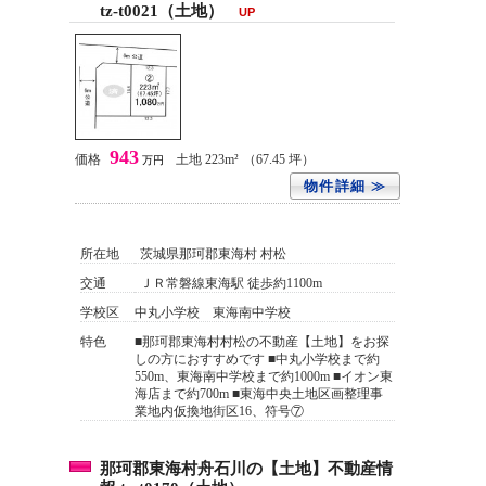
tz-t0021（土地）
UP
943
価格
土地 223m²
（67.45 坪）
万円
物件詳細 ≫
所在地
茨城県那珂郡東海村 村松
交通
ＪＲ常磐線東海駅 徒歩約1100m
学校区
中丸小学校 東海南中学校
特色
■那珂郡東海村村松の不動産【土地】をお探
しの方におすすめです ■中丸小学校まで約
550m、東海南中学校まで約1000m ■イオン東
海店まで約700m ■東海中央土地区画整理事
業地内仮換地街区16、符号⑦
那珂郡東海村舟石川の【土地】不動産情