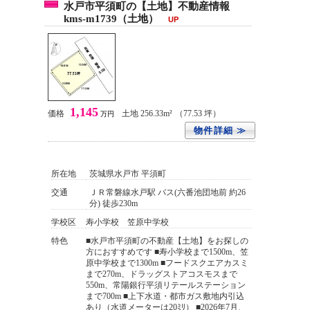
水戸市平須町の【土地】不動産情報
kms-m1739（土地）
UP
1,145
価格
土地 256.33m²
（77.53 坪）
万円
物件詳細 ≫
所在地
茨城県水戸市 平須町
交通
ＪＲ常磐線水戸駅 バス(六番池団地前 約26
分) 徒歩230m
学校区
寿小学校 笠原中学校
特色
■水戸市平須町の不動産【土地】をお探しの
方におすすめです ■寿小学校まで1500m、笠
原中学校まで1300m ■フードスクエアカスミ
まで270m、ドラッグストアコスモスまで
550m、常陽銀行平須リテールステーション
まで700m ■上下水道・都市ガス敷地内引込
あり（水道メーターは20ﾐﾘ） ■2026年7月、