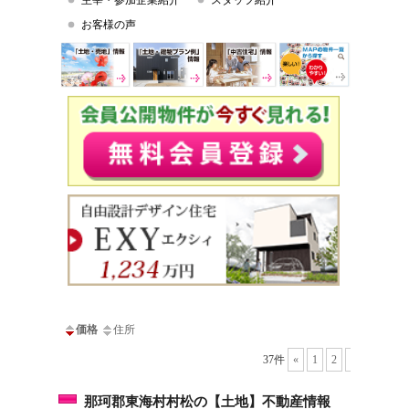
主宰・参加企業紹介
スタッフ紹介
お客様の声
価格
住所
37件
«
1
2
3
4
那珂郡東海村村松の【土地】不動産情報