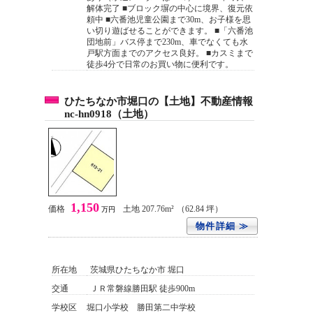
解体完了 ■ブロック塀の中心に境界、復元依
頼中 ■六番池児童公園まで30m、お子様を思
い切り遊ばせることができます。 ■「六番池
団地前」バス停まで230m、車でなくても水
戸駅方面までのアクセス良好。 ■カスミまで
徒歩4分で日常のお買い物に便利です。
ひたちなか市堀口の【土地】不動産情報
nc-hn0918（土地）
1,150
価格
土地 207.76m²
（62.84 坪）
万円
物件詳細 ≫
所在地
茨城県ひたちなか市 堀口
交通
ＪＲ常磐線勝田駅 徒歩900m
学校区
堀口小学校 勝田第二中学校