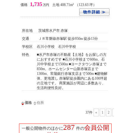
1,735
価格
土地 408.71m²
（123.63 坪）
万円
物件詳細 ≫
所在地
茨城県水戸市 赤塚
交通
ＪＲ常磐線赤塚駅 徒歩950m 徒歩13分
学校区
石川小学校 石川中学校
特色
■水戸市赤塚の不動産【土地】をお探しの方
におすすめです ■石川小学校まで600m、石
川中学校まで1500m ■ヨークタウン赤塚まで
850m、ホームセンター山新赤塚店まで
1300m、常陽銀行赤塚支店まで500m ■建物解
体、更地渡し 赤塚駅徒歩圏内にある100坪超
の立地です。 商業施設が周辺に多数あり、
生活利便性良好。
価格
住所
37件
«
1
2
3
4
287
会員公開
一般公開物件のほかに
件の