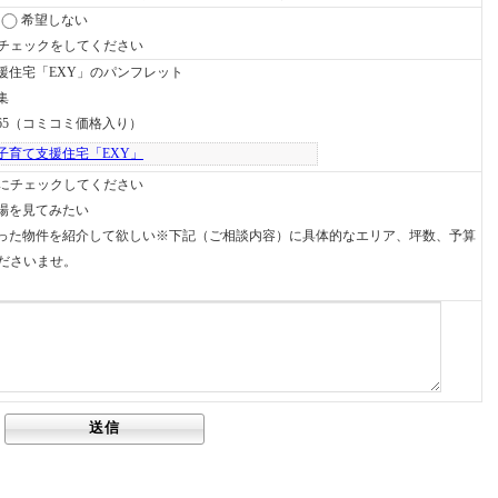
希望しない
チェックをしてください
援住宅「EXY」のパンフレット
集
65（コミコミ価格入り）
子育て支援住宅「EXY」
にチェックしてください
場を見てみたい
った物件を紹介して欲しい※下記（ご相談内容）に具体的なエリア、坪数、予算
ださいませ。