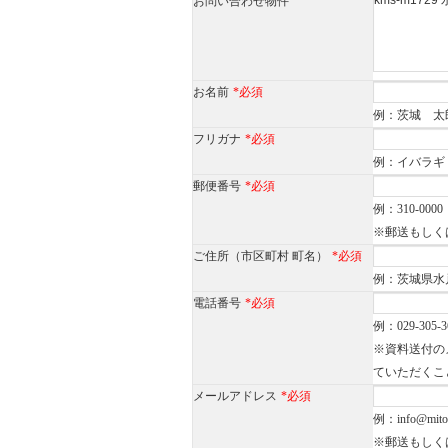
お問い合わせ物件
お名前
*必須
例：茨城 太
フリガナ
*必須
例：イバラギ
郵便番号
*必須
例：310-0000
※郵送もしく
ご住所（市区町村 町名）
*必須
例：茨城県水戸
電話番号
*必須
例：029-305-3
※資料送付の
ていただくこ
メールアドレス
*必須
例：info@mito-h
※郵送もしく