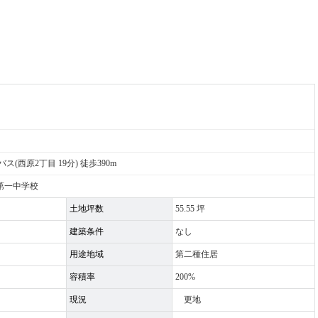
(西原2丁目 19分) 徒歩390m
第一中学校
土地坪数
55.55 坪
建築条件
なし
用途地域
第二種住居
容積率
200%
現況
更地