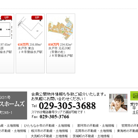
UP
UP
197.65m²
650万円
216.89m²
838万円
234.82m²
西原
水戸市 東台
水戸市 元石川町
線水戸駅
ＪＲ常磐線水戸駅
（常磐の杜）
ＪＲ常磐線水戸駅
動産・土地情報
｜
ひたちなか市の不動産・土地情報
｜
那珂市の不動産・土地情報
｜
笠間市の不
の不動産・土地情報
｜
桜川市の不動産・土地情報
｜
石岡市の不動産・土地情報
｜
東海村の不動
｜
大洗町の不動産・土地情報
｜
茨城町の不動産・土地情報
｜