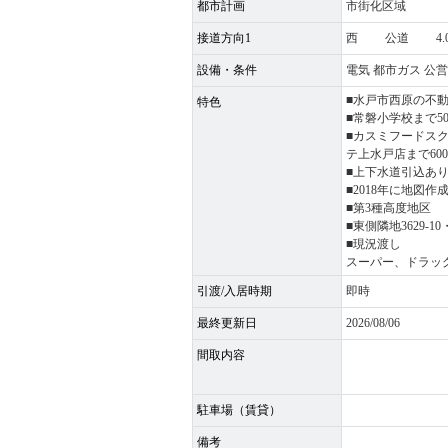
都市計画
市街化区域
接道方向1
西 公道 4.
設備・条件
電気 都市ガス 公
■水戸市西原の不
特色
■常磐小学校まで50
■カスミフードスク
テ上水戸店まで600
■上下水道引込あり
■2018年に地図作
■第3種高度地区
■東側隣地3629-10
■現況渡し
スーパー、ドラッ
引渡/入居時期
即時
最終更新日
2026/08/06
間取内容
駐車場（賃貸）
備考