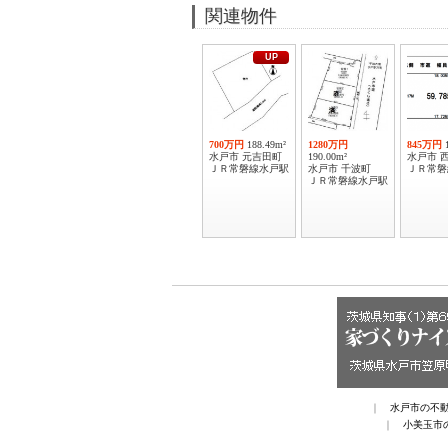
関連物件
UP
700万円
188.49m²
1280万円
845万円
水戸市 元吉田町
190.00m²
水戸市 
ＪＲ常磐線水戸駅
水戸市 千波町
ＪＲ常磐
ＪＲ常磐線水戸駅
｜
水戸市の不
｜
小美玉市