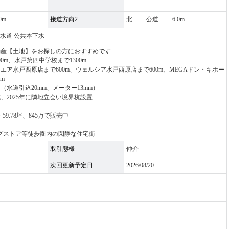
0m
接道方向2
北 公道 6.0m
営水道 公共本下水
動産【土地】をお探しの方におすすめです
0m、水戸第四中学校まで1300m
エア水戸西原店まで600m、ウェルシア水戸西原店まで600m、MEGAドン・キホー
m
（水道引込20mm、メーター13mm）
成、2025年に隣地立会い境界杭設置
・59.78坪、845万で販売中
グストア等徒歩圏内の閑静な住宅街
取引態様
仲介
次回更新予定日
2026/08/20