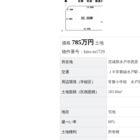
785万円
価格
土地
物件番号：kms-m1729
所在地
茨城県水戸市西原
交通
ＪＲ常磐線水戸駅 バス
周辺環境（学校区）
常磐小学校 水戸
土地面積（区画面積）
183.66m²
地目
宅地
建ぺい率
60%
土地権利
所有権