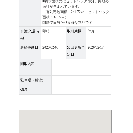
■表示面積にはセットバック部分、路地の
面積が含まれています。
（有効宅地面積：244.72㎡、セットバック
面積：34.59㎡）
閑静で日当たり良好な立地です
引渡/入居時
即時
取引態様
仲介
期
最終更新日
2026/02/03
次回更新予
2026/02/17
定日
間取内容
駐車場（賃貸）
備考