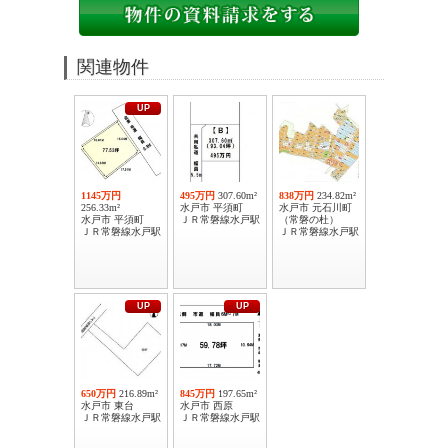
関連物件
UP
1145万円
495万円
307.60m²
838万円
234.82m²
256.33m²
水戸市 平須町
水戸市 元石川町
水戸市 平須町
ＪＲ常磐線水戸駅
（常磐の杜）
ＪＲ常磐線水戸駅
ＪＲ常磐線水戸駅
UP
UP
650万円
216.89m²
845万円
197.65m²
水戸市 東台
水戸市 西原
ＪＲ常磐線水戸駅
ＪＲ常磐線水戸駅