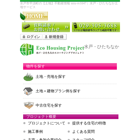
水戸市平須町の【土地】不動産情報 mtu-ｍ1647 | 水戸・ひたちなか土
地サービス
水戸・ひたちなか エコハウ
物件を探す
土地・売地を探す
土地＋建物プラン例を探す
中古住宅を探す
プロジェクト概要
プロジェクトについて
提供する住宅の特徴
施工事例
よくある質問