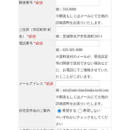
郵便番号
*必須
例：310-0000
※郵送もしくはメールにて土地の
詳細資料をお送りいたします。
ご住所（市区町村 町
名）
*必須
例：茨城県水戸市笠原町245-1
電話番号
*必須
例：029-305-3688
※資料送付のメールが、受信設定
等の関係で送信できない場合など
に、お電話にてご連絡させていた
だくことがございます。
メールアドレス
*必須
例：info@mito-hitachinaka-tochi.com
※郵送もしくはメールにて土地の
詳細資料をお送りいたします。
住宅見学会のご案内
希望する
希望しない
※いずれかにチェックをしてくだ
さい