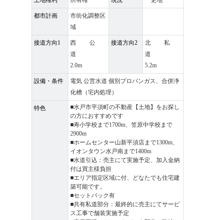
都市計画
市街化調整区
域
接道方向1
西 公
接道方向2
北 私
道
道
2.0m
5.2m
設備・条件
電気 公営水道 個別プロパンガス、合併浄
化槽（宅内処理）
■水戸市平須町の不動産【土地】をお探し
特色
の方におすすめです
■寿小学校まで1700m、笠原中学校まで
2900m
■ホームセンター山新平須店まで1300m、
イオンタウン水戸南まで1400m
■水道引込：売主にて実施予定、加入金納
付は買主様負担
■エリア指定区域に付、どなたでも住宅建
築可能です。
■セットバック有
■共有私道部分：最終的に売主にてサービ
ス工事で舗装実施予定