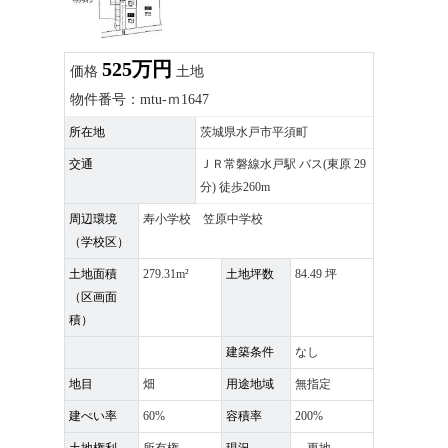
525万円
価格
土地
物件番号：mtu-ｍ1647
所在地
茨城県水戸市平須町
交通
ＪＲ常磐線水戸駅 バス(東原 29
分) 徒歩260m
周辺環境
寿小学校 笠原中学校
（学校区）
土地面積
279.31m²
土地坪数
84.49 坪
（区画面
積）
建築条件
なし
地目
畑
用途地域
無指定
建ぺい率
60%
容積率
200%
土地権利
所有権
現況
更地