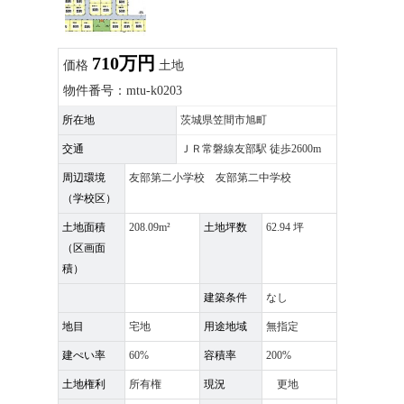
710万円
価格
土地
物件番号：mtu-k0203
所在地
茨城県笠間市旭町
交通
ＪＲ常磐線友部駅 徒歩2600m
周辺環境
友部第二小学校 友部第二中学校
（学校区）
土地面積
208.09m²
土地坪数
62.94 坪
（区画面
積）
建築条件
なし
地目
宅地
用途地域
無指定
建ぺい率
60%
容積率
200%
土地権利
所有権
現況
更地