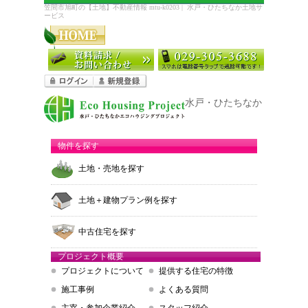
笠間市旭町の【土地】不動産情報 mtu-k0203 | 水戸・ひたちなか土地サ
ービス
水戸・ひたちなか エコハウ
物件を探す
土地・売地を探す
土地＋建物プラン例を探す
中古住宅を探す
プロジェクト概要
プロジェクトについて
提供する住宅の特徴
施工事例
よくある質問