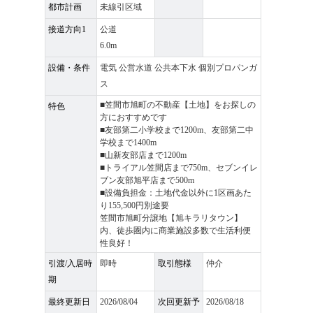
都市計画
未線引区域
接道方向1
公道
6.0m
設備・条件
電気 公営水道 公共本下水 個別プロパンガ
ス
■笠間市旭町の不動産【土地】をお探しの
特色
方におすすめです
■友部第二小学校まで1200m、友部第二中
学校まで1400m
■山新友部店まで1200m
■トライアル笠間店まで750m、セブンイレ
ブン友部旭平店まで500m
■設備負担金：土地代金以外に1区画あた
り155,500円別途要
笠間市旭町分譲地【旭キラリタウン】
内、徒歩圏内に商業施設多数で生活利便
性良好！
引渡/入居時
即時
取引態様
仲介
期
最終更新日
2026/08/04
次回更新予
2026/08/18