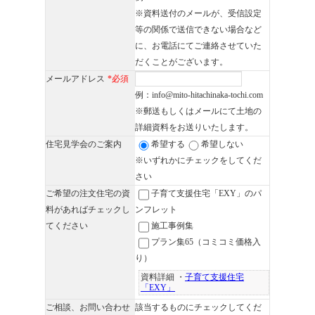
※資料送付のメールが、受信設定
等の関係で送信できない場合など
に、お電話にてご連絡させていた
だくことがございます。
メールアドレス
*必須
例：info@mito-hitachinaka-tochi.com
※郵送もしくはメールにて土地の
詳細資料をお送りいたします。
住宅見学会のご案内
希望する
希望しない
※いずれかにチェックをしてくだ
さい
ご希望の注文住宅の資
子育て支援住宅「EXY」のパ
料があればチェックし
ンフレット
てください
施工事例集
プラン集65（コミコミ価格入
り）
資料詳細 ・
子育て支援住宅
「EXY」
ご相談、お問い合わせ
該当するものにチェックしてくだ