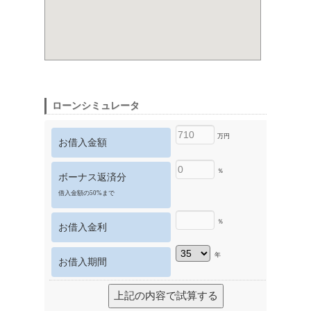
ローンシミュレータ
万円
お借入金額
％
ボーナス返済分
借入金額の50%まで
％
お借入金利
年
お借入期間