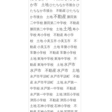
か市 土地
ひたちなか市後台
ひ
たちなか市後台 不動産
ひたちな
不動産
勝田第
か市後台 土地
二中学校
勝田第二中学校 不動産
土地
勝田第二中学校 土地
寿小
学校
寿小学校 不動産
寿小学
小美玉市
小美玉市 不
校 土地
動産
小美玉市 土地
常磐小学校
常磐小学校 不動産
常磐小学校
東海中学校
東海中学校 不
土地
水戸市
動産
東海中学校 土地
水戸市 不動産
水戸市 土地
水戸市平須町
水戸市平須町 不動
水戸第一
産
水戸市平須町 土地
中学校
水戸第一中学校 不動産
水戸第一中学校 土地
津田小学校
津田小学校 不動産
津田小学校
土地
石神小学校
石神小学校 不
動産
石神小学校 土地
笠間市
笠