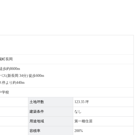
城町長岡
歩約8600m
(新長岡 34分) 徒歩600m
停より約440m
中学校
土地坪数
123.35 坪
建築条件
なし
用途地域
第一種住居
容積率
200%