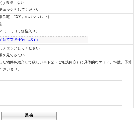
希望しない
チェックをしてください
援住宅「EXY」のパンフレット
集
65（コミコミ価格入り）
子育て支援住宅「EXY」
にチェックしてください
場を見てみたい
った物件を紹介して欲しい※下記（ご相談内容）に具体的なエリア、坪数、予算
ださいませ。