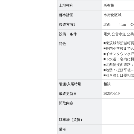
土地権利
所有権
都市計画
市街化区域
接道方向1
北西 4.5m 
設備・条件
電気 公営水道 公
■東茨城郡茨城町
特色
■長岡小学校まで30
■イオンタウン水戸
■下水道：宅内に
■北西側接面道路：
■地勢：ほぼ平坦
■引き渡しは要相
引渡/入居時期
相談
最終更新日
2026/06/19
間取内容
駐車場（賃貸）
備考