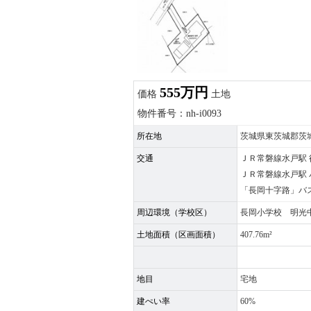
555万円
価格
土地
物件番号：nh-i0093
所在地
茨城県東茨城郡茨
交通
ＪＲ常磐線水戸駅 徒
ＪＲ常磐線水戸駅 バス
「長岡十字路」バス
周辺環境（学校区）
長岡小学校 明光
土地面積（区画面積）
407.76m²
地目
宅地
建ぺい率
60%