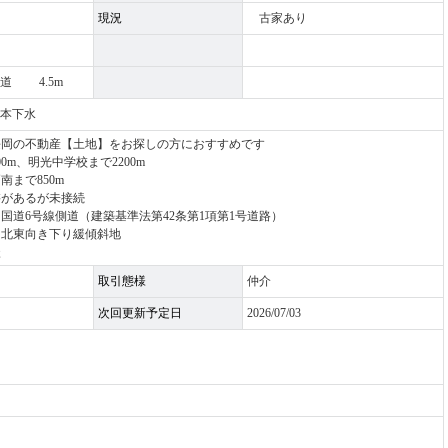
現況
古家あり
公道 4.5m
共本下水
長岡の不動産【土地】をお探しの方におすすめです
0m、明光中学校まで2200m
南まで850m
桝があるが未接続
国道6号線側道（建築基準法第42条第1項第1号道路）
～北東向き下り緩傾斜地
談
取引態様
仲介
次回更新予定日
2026/07/03