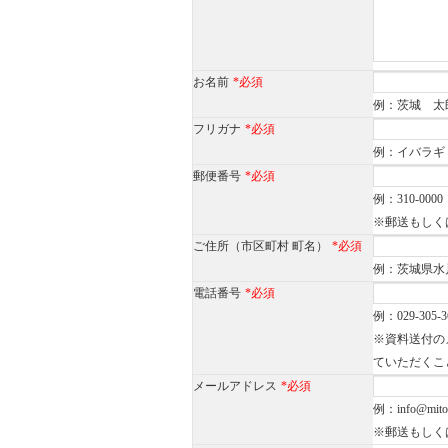
お名前
*必須
例：茨城 太
フリガナ
*必須
例：イバラギ
郵便番号
*必須
例：310-0000
※郵送もしく
ご住所（市区町村 町名）
*必須
例：茨城県水戸
電話番号
*必須
例：029-305-3
※資料送付の
ていただくこ
メールアドレス
*必須
例：info@mito-h
※郵送もしく