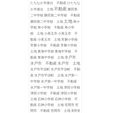
たちなか市後台 不動産
ひたちな
不動産
勝田第
か市後台 土地
二中学校
勝田第二中学校 不動産
土地
勝田第二中学校 土地
寿小
学校
寿小学校 不動産
寿小学
小美玉市
小美玉市 不
校 土地
動産
小美玉市 土地
常磐小学校
常磐小学校 不動産
常磐小学校
東海中学校
東海中学校 不
土地
水戸市
動産
東海中学校 土地
水戸市 不動産
水戸市 土地
水戸市平須町
水戸市平須町 不動
水戸第一
産
水戸市平須町 土地
中学校
水戸第一中学校 不動産
水戸第一中学校 土地
津田小学校
津田小学校 不動産
津田小学校
土地
石神小学校
石神小学校 不
動産
石神小学校 土地
笠間市
笠
間市 不動産
笠間市 土地
美野里