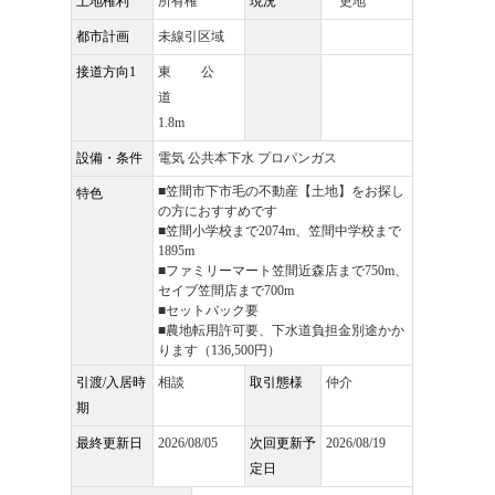
土地権利
所有権
現況
更地
都市計画
未線引区域
接道方向1
東 公
道
1.8m
設備・条件
電気 公共本下水 プロパンガス
■笠間市下市毛の不動産【土地】をお探し
特色
の方におすすめです
■笠間小学校まで2074m、笠間中学校まで
1895m
■ファミリーマート笠間近森店まで750m、
セイブ笠間店まで700m
■セットバック要
■農地転用許可要、下水道負担金別途かか
ります（136,500円）
引渡/入居時
相談
取引態様
仲介
期
最終更新日
2026/08/05
次回更新予
2026/08/19
定日