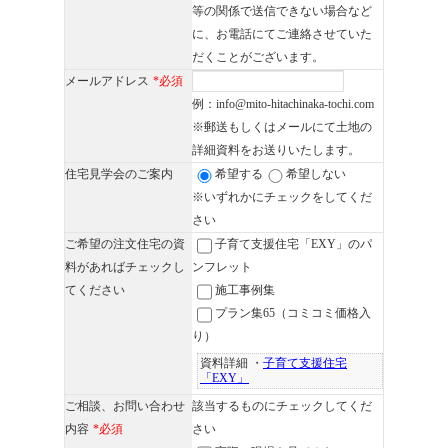
等の関係で送信できない場合など
に、お電話にてご連絡させていた
だくことがございます。
メールアドレス
*必須
例：info@mito-hitachinaka-tochi.com
※郵送もしくはメールにて土地の
詳細資料をお送りいたします。
住宅見学会のご案内
希望する
希望しない
※いずれかにチェックをしてくだ
さい
ご希望の注文住宅の資
子育て支援住宅「EXY」のパ
料があればチェックし
ンフレット
てください
施工事例集
プラン集65（コミコミ価格入
り）
資料詳細 ・
子育て支援住宅
「EXY」
ご相談、お問い合わせ
該当するものにチェックしてくだ
内容
*必須
さい