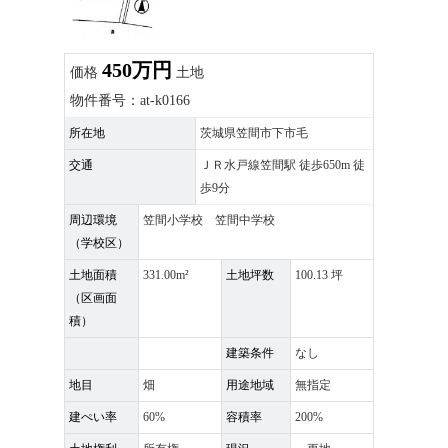
450万円
価格
土地
物件番号：at-k0166
所在地
茨城県笠間市下市毛
交通
ＪＲ水戸線笠間駅 徒歩650m 徒
歩9分
周辺環境
笠間小学校 笠間中学校
（学校区）
土地面積
331.00m²
土地坪数
100.13 坪
（区画面
積）
建築条件
なし
地目
畑
用途地域
無指定
建ぺい率
60%
容積率
200%