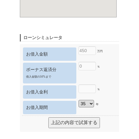
ローンシミュレータ
万円
お借入金額
％
ボーナス返済分
借入金額の50%まで
％
お借入金利
年
お借入期間