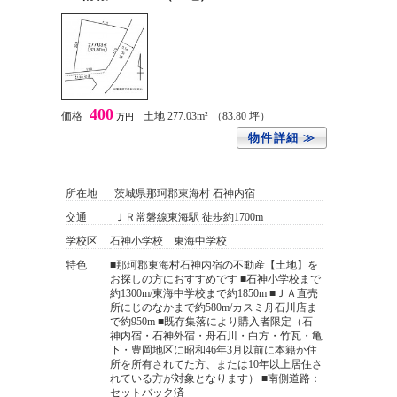
400
価格
土地 277.03m²
（83.80 坪）
万円
物件詳細 ≫
所在地
茨城県那珂郡東海村 石神内宿
交通
ＪＲ常磐線東海駅 徒歩約1700m
学校区
石神小学校 東海中学校
特色
■那珂郡東海村石神内宿の不動産【土地】を
お探しの方におすすめです ■石神小学校まで
約1300m/東海中学校まで約1850m ■ＪＡ直売
所にじのなかまで約580m/カスミ舟石川店ま
で約950m ■既存集落により購入者限定（石
神内宿・石神外宿・舟石川・白方・竹瓦・亀
下・豊岡地区に昭和46年3月以前に本籍か住
所を所有されてた方、または10年以上居住さ
れている方が対象となります） ■南側道路：
セットバック済