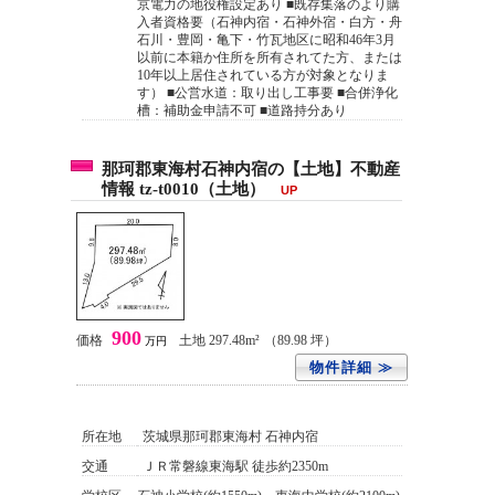
京電力の地役権設定あり ■既存集落のより購
入者資格要（石神内宿・石神外宿・白方・舟
石川・豊岡・亀下・竹瓦地区に昭和46年3月
以前に本籍か住所を所有されてた方、または
10年以上居住されている方が対象となりま
す） ■公営水道：取り出し工事要 ■合併浄化
槽：補助金申請不可 ■道路持分あり
那珂郡東海村石神内宿の【土地】不動産
情報 tz-t0010（土地）
UP
900
価格
土地 297.48m²
（89.98 坪）
万円
物件詳細 ≫
所在地
茨城県那珂郡東海村 石神内宿
交通
ＪＲ常磐線東海駅 徒歩約2350m