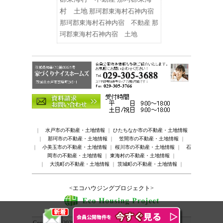
村 土地
那珂郡東海村石神内宿
那珂郡東海村石神内宿 不動産
那
珂郡東海村石神内宿 土地
｜
水戸市の不動産・土地情報
｜
ひたちなか市の不動産・土地情報
｜
那珂市の不動産・土地情報
｜
笠間市の不動産・土地情報
｜
｜
小美玉市の不動産・土地情報
｜
桜川市の不動産・土地情報
｜
石
岡市の不動産・土地情報
｜
東海村の不動産・土地情報
｜
｜
大洗町の不動産・土地情報
｜
茨城町の不動産・土地情報
｜
<エコハウジングプロジェクト>
Copyright ©2026 Mito-Hitachinaka Real Estate Service. All