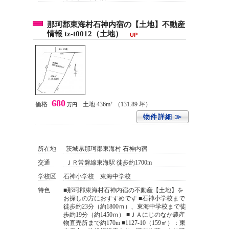
那珂郡東海村石神内宿の【土地】不動産
情報 tz-t0012（土地）
UP
680
価格
土地 436m²
（131.89 坪）
万円
物件詳細 ≫
所在地
茨城県那珂郡東海村 石神内宿
交通
ＪＲ常磐線東海駅 徒歩約1700m
学校区
石神小学校 東海中学校
特色
■那珂郡東海村石神内宿の不動産【土地】を
お探しの方におすすめです ■石神小学校まで
徒歩約23分（約1800ｍ）、東海中学校まで徒
歩約19分（約1450ｍ） ■ＪＡにじのなか農産
物直売所まで約170m ■1127-10（159㎡）：東