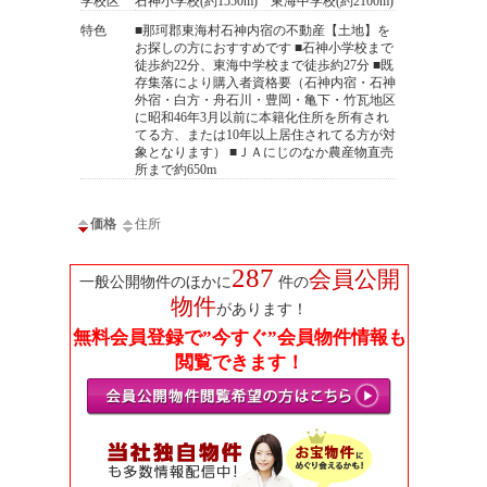
学校区
石神小学校(約1550m) 東海中学校(約2100m)
特色
■那珂郡東海村石神内宿の不動産【土地】を
お探しの方におすすめです ■石神小学校まで
徒歩約22分、東海中学校まで徒歩約27分 ■既
存集落により購入者資格要（石神内宿・石神
外宿・白方・舟石川・豊岡・亀下・竹瓦地区
に昭和46年3月以前に本籍化住所を所有され
てる方、または10年以上居住されてる方が対
象となります） ■ＪＡにじのなか農産物直売
所まで約650m
価格
住所
287
会員公開
一般公開物件のほかに
件の
物件
があります！
無料会員登録で”今すぐ”会員物件情報も
閲覧できます！