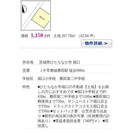
1,150
価格
土地 207.76m²
（62.84 坪）
万円
物件詳細 ≫
所在地
茨城県ひたちなか市 堀口
交通
ＪＲ常磐線勝田駅 徒歩900m
学校区
堀口小学校 勝田第二中学校
特色
■ひたちなか市堀口の不動産【土地】をお探
しの方におすすめです ■堀口小学校まで約
430m、勝田第二中学校まで1100m ■勝田堀口
郵便局まで750m、サンユーストア堀口店ま
で350m、ドラッグストアコスモス堀口店ま
で350m ■セットバック要、公営水道引込あ
り ■都市計画法第53条許可要（区画整理の計
画あり） ■受益者負担金要（540円/㎡） ■現
況渡し