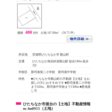
400
価格
土地 167.69m²
（50.73 坪）
万円
物件詳細 ≫
所在地
茨城県ひたちなか市 殿山町
交通
ひたちなか海浜鉄道殿山駅 徒歩240m 徒歩
3分
学校区
那珂湊第二小学校 那珂湊中学校
特色
■ひたちなか市殿山町の不動産【土地】をお
探しの方におすすめです ■那珂湊第二小学校
まで420m、那珂湊中学校まで1300m ■更地渡
し可
ひたちなか市後台の【土地】不動産情報
nc-hn0915（土地）