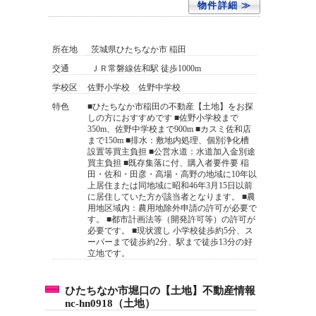
物件詳細 ≫
所在地
茨城県ひたちなか市 稲田
交通
ＪＲ常磐線佐和駅 徒歩1000m
学校区
佐野小学校 佐野中学校
特色
■ひたちなか市稲田の不動産【土地】をお探
しの方におすすめです ■佐野小学校まで
350m、佐野中学校まで900m ■カスミ佐和店
まで150m ■排水：敷地内処理、個別浄化槽
設置等買主負担 ■公営水道：水道加入金別途
買主負担 ■既存集落に付、購入者要件要 稲
田・佐和・田彦・高場・高野の地域に10年以
上居住または同地域に昭和46年3月15日以前
に居住していた方が該当者となります。 ■農
用地区域内：農用地除外申請の許可が必要で
す。 ■都市計画法等（開発許可等）の許可が
必要です。 ■現状渡し 小学校徒歩約5分、ス
ーパーまで徒歩約2分、駅まで徒歩13分の好
立地です。
ひたちなか市堀口の【土地】不動産情報
nc-hn0918（土地）