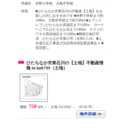
学校区
外野小学校 大島中学校
特色
■ひたちなか市東石川の不動産【土地】をお
探しの方におすすめです ■外野小学校まで約
1400m、大島中学校まで約1500m ■セブンイ
レブンひたちなか高場店まで1100ｍ、ヨーク
ベニマルひたちなか店まで1400m、クスリの
アオキ西光地店まで1200m ■開発行為許可
済 ひたちなか市第12号（令和1.5.24） ■上
水道引込工事及び法定雨水枡設置必要あり ■
現況渡し
ひたちなか市東石川の【土地】不動産情
報 bi-hn0799（土地）
750
価格
土地 214.95m²
（65.02 坪）
万円
～
～
～
物件詳細 ≫