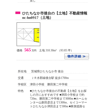
渡し
ひたちなか市後台の【土地】不動産情報
nc-hn0917（土地）
565
価格
土地 310.30m²
（93.85 坪）
万円
物件詳細 ≫
所在地
茨城県ひたちなか市 後台
交通
ＪＲ水郡線後台駅 徒歩1700m
学校区
津田小学校 勝田第二中学校
特色
■ひたちなか市後台の不動産【土地】をお探
しの方におすすめです ■津田小学校まで約
720m、勝田第二中学校まで3000m ■ホームセ
ンター山新田彦店まで1300m、セイコーマー
トひたちなか津田店まで300m ■東側道路セ