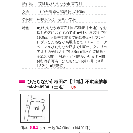
所在地
茨城県ひたちなか市 東石川
交通
ＪＲ常磐線佐和駅 徒歩2100m
学校区
外野小学校 大島中学校
特色
■ひたちなか市東石川の不動産【土地】をお
探しの方におすすめです ■外野小学校まで約
1100m、大島中学校まで約1300m ■セブンイ
レブンひたちなか高場店まで1100m、ヨーク
ベニマルひたちなか店まで1400m、クスリの
アオキ西光地店まで1200m ■雨水貯留槽負担
金213,400円（税込）が別途かかります ■開
発行為許可済 ひたちなか市第12号（令和
1.5.24） ■現況渡し
ひたちなか市稲田の【土地】不動産情報
tok-hn0900（土地）
UP
884
価格
土地 347.00m²
（104.00 坪）
万円