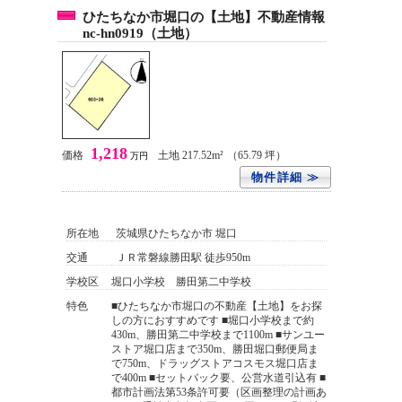
ひたちなか市堀口の【土地】不動産情報
nc-hn0919（土地）
1,218
価格
土地 217.52m²
（65.79 坪）
万円
物件詳細 ≫
所在地
茨城県ひたちなか市 堀口
交通
ＪＲ常磐線勝田駅 徒歩950m
学校区
堀口小学校 勝田第二中学校
特色
■ひたちなか市堀口の不動産【土地】をお探
しの方におすすめです ■堀口小学校まで約
430m、勝田第二中学校まで1100m ■サンユー
ストア堀口店まで350m、勝田堀口郵便局ま
で750m、ドラッグストアコスモス堀口店ま
で400m ■セットバック要、公営水道引込有 ■
都市計画法第53条許可要（区画整理の計画あ