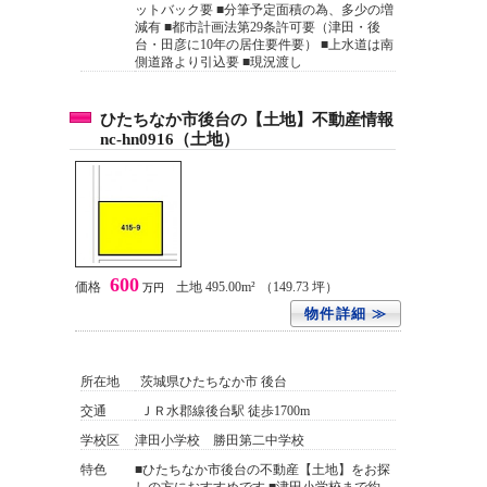
ットバック要 ■分筆予定面積の為、多少の増
減有 ■都市計画法第29条許可要（津田・後
台・田彦に10年の居住要件要） ■上水道は南
側道路より引込要 ■現況渡し
ひたちなか市後台の【土地】不動産情報
nc-hn0916（土地）
600
価格
土地 495.00m²
（149.73 坪）
万円
物件詳細 ≫
所在地
茨城県ひたちなか市 後台
交通
ＪＲ水郡線後台駅 徒歩1700m
学校区
津田小学校 勝田第二中学校
特色
■ひたちなか市後台の不動産【土地】をお探