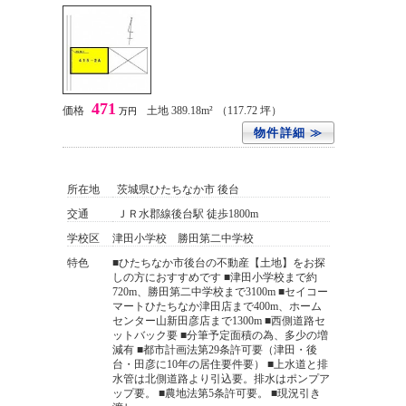
471
価格
土地 389.18m²
（117.72 坪）
万円
物件詳細 ≫
所在地
茨城県ひたちなか市 後台
交通
ＪＲ水郡線後台駅 徒歩1800m
学校区
津田小学校 勝田第二中学校
特色
■ひたちなか市後台の不動産【土地】をお探
しの方におすすめです ■津田小学校まで約
720m、勝田第二中学校まで3100m ■セイコー
マートひたちなか津田店まで400m、ホーム
センター山新田彦店まで1300m ■西側道路セ
ットバック要 ■分筆予定面積の為、多少の増
減有 ■都市計画法第29条許可要（津田・後
台・田彦に10年の居住要件要） ■上水道と排
水管は北側道路より引込要。排水はポンプア
ップ要。 ■農地法第5条許可要。 ■現況引き