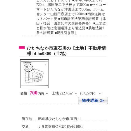
しの方におすすめです ■津田小学校まで約
720m、勝田第二中学校まで3000m ■セイコー
マートひたちなか津田店まで300m、ホーム
センター山新田彦店まで1200m ■南側道路セ
ットバック要 ■都市計画法第29条許可要（津
田・後台・田彦10年の居住要件要） ■上水道
と排水管は南側道路より引込要 ■農地法第5
条の許可要 ■現況引き渡し
ひたちなか市東石川の【土地】不動産情
報 bi-hn0800（土地）
700
価格
土地 222.46m²
（67.29 坪）
万円
～
～
～
物件詳細 ≫
所在地
茨城県ひたちなか市 東石川
交通
ＪＲ常磐線佐和駅 徒歩2100m