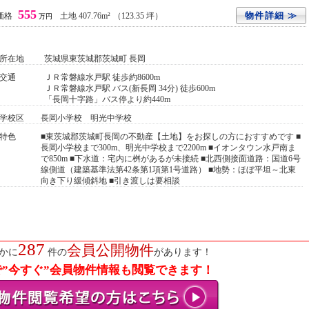
555
物件詳細 ≫
価格
土地 407.76m²
（123.35 坪）
万円
所在地
茨城県東茨城郡茨城町 長岡
交通
ＪＲ常磐線水戸駅 徒歩約8600m
ＪＲ常磐線水戸駅 バス(新長岡 34分) 徒歩600m
「長岡十字路」バス停より約440m
学校区
長岡小学校 明光中学校
特色
■東茨城郡茨城町長岡の不動産【土地】をお探しの方におすすめです ■
長岡小学校まで300m、明光中学校まで2200m ■イオンタウン水戸南ま
で850m ■下水道：宅内に桝があるが未接続 ■北西側接面道路：国道6号
線側道（建築基準法第42条第1項第1号道路） ■地勢：ほぼ平坦～北東
向き下り緩傾斜地 ■引き渡しは要相談
287
会員公開物件
かに
件の
があります！
”今すぐ”会員物件情報も閲覧できます！